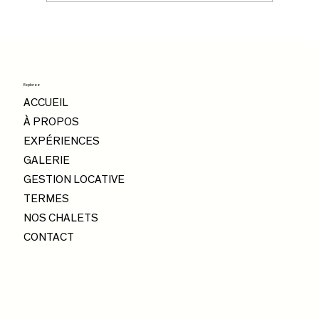
plein air autour de LivZen, des balades en
gondole aux sentiers forestiers
panoramiques
Explorez
ACCUEIL
À PROPOS
EXPÉRIENCES
GALERIE
GESTION LOCATIVE
TERMES
NOS CHALETS
CONTACT