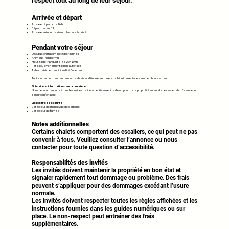
respect tout au long de leur séjour.
Arrivée et départ
Arrivée : à partir de 16 h
Départ : avant 11 h
Arrivée autonome via un clavier sécurisé
Pendant votre séjour
Occupation maximale : 6 personnes
Animaux : non permis
Heures de tranquillité : de 22 h à 9 h
Fêtes ou événements : non autorisés
Tabac : strictement interdit à l’intérieur
Toute infraction peut entraîner des frais additionnels ou une expulsion immédiate sans remboursement.
Sécurité et informations sur la propriété
Nous recommandons à tous les invités de lire attentivement la description de la propriété avant de réserver afin d’assurer un
séjour confortable.
Dispositifs de sécurité
Détecteur de monoxyde de carbone
Détecteur de fumée
Notes additionnelles
Certains chalets comportent des escaliers, ce qui peut ne pas
convenir à tous. Veuillez consulter l’annonce ou nous
contacter pour toute question d’accessibilité.
Responsabilités des invités
Les invités doivent maintenir la propriété en bon état et
signaler rapidement tout dommage ou problème. Des frais
peuvent s’appliquer pour des dommages excédant l’usure
normale.
Les invités doivent respecter toutes les règles affichées et les
instructions fournies dans les guides numériques ou sur
place. Le non-respect peut entraîner des frais
supplémentaires.